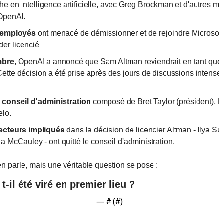
he en intelligence artificielle, avec Greg Brockman et d'autres 
OpenAI.
 employés
 ont menacé de démissionner et de rejoindre Microsoft
der licencié
mbre
, OpenAI a annoncé que Sam Altman reviendrait en tant qu
 Cette décision a été prise après des jours de discussions intense
conseil d'administration
 composé de Bret Taylor (président),
lo.
recteurs impliqués
 dans la décision de licencier Altman - Ilya S
a McCauley - ont quitté le conseil d'administration.
 parle, mais une véritable question se pose : 
t-il été viré en premier lieu ?
— #
 (#
)