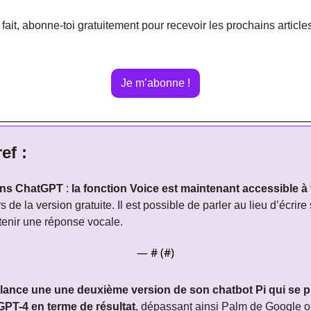
 fait, abonne-toi gratuitement pour recevoir les prochains article
Je m’abonne !
ef :
ns ChatGPT
 : 
la fonction Voice est maintenant accessible à
rs de la version gratuite. Il est possible de parler au lieu d’écrire 
tenir une réponse vocale.
— #
 (#
)
I lance une une deuxième version de son chatbot Pi qui se pl
GPT-4 en terme de résultat
, dépassant ainsi Palm de Google o