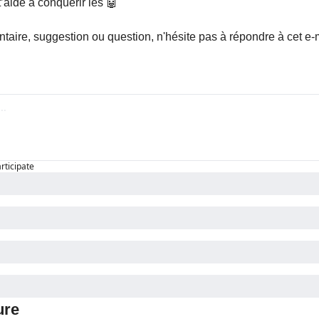
t’aide à conquérir les 
🤖
taire, suggestion ou question, n'hésite pas à répondre à cet e-ma
articipate
ure